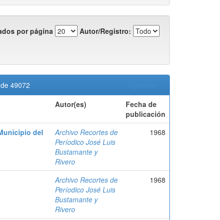
ados por página
Autor/Registro:
1 de 49072
Siguiente >
Autor(es)
Fecha de
publicación
Municipio del
Archivo Recortes de
1968
Períodico José Luis
Bustamante y
Rivero
Archivo Recortes de
1968
Períodico José Luis
Bustamante y
Rivero