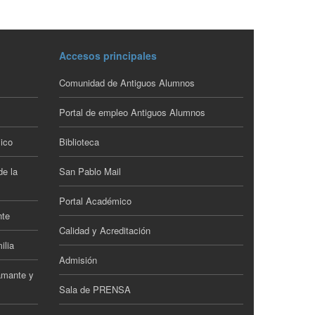
Accesos principales
Comunidad de Antiguos Alumnos
Portal de empleo Antiguos Alumnos
ico
Biblioteca
de la
San Pablo Mail
Portal Académico
nte
Calidad y Acreditación
ilia
Admisión
amante y
Sala de PRENSA