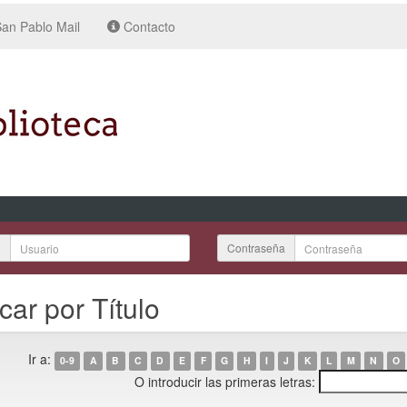
an Pablo Mail
Contacto
o
Contraseña
car por Título
Ir a:
0-9
A
B
C
D
E
F
G
H
I
J
K
L
M
N
O
O introducir las primeras letras: