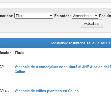
nar por:
En orden:
Result
rior
Mostrando resultados 14342 a 1436
ficador
Título
RP-
Vacancia de 8 concejalías consultará al JNE Alcalde del 
Callao
RP-133
Vacancia de ediles plantean en Callao