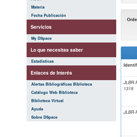
Materia
Fecha Publicación
Orde
Servicios
My DSpace
Lo que necesitas saber
< Ante
Estadísticas
Identi
Enlaces de Interés
JLBR-
Alertas Bibliográficas Biblioteca
1319
Catálogo Web Biblioteca
Biblioteca Virtual
Ayuda
JLBR-
Sobre DSpace