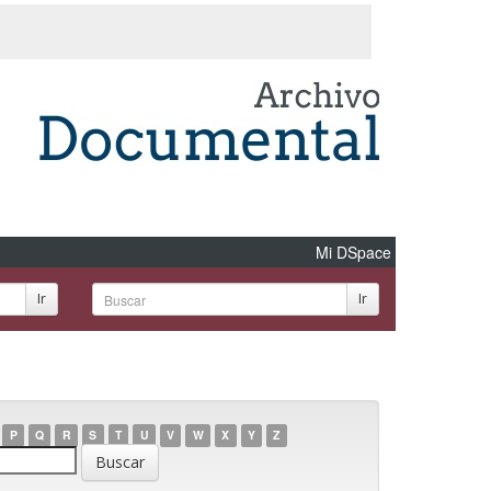
Mi DSpace
Ir
Ir
P
Q
R
S
T
U
V
W
X
Y
Z