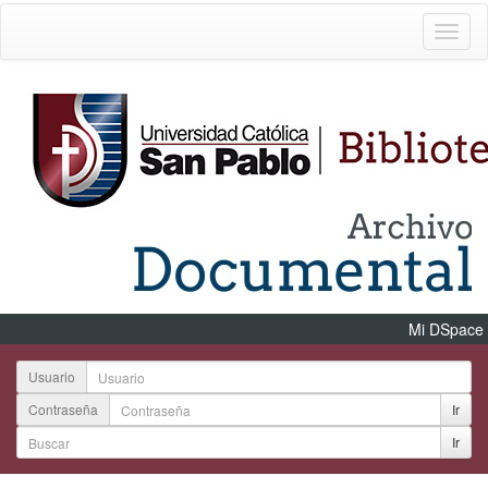
Mi DSpace
Usuario
Contraseña
Ir
Ir