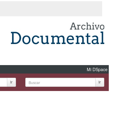
Mi DSpace
Ir
Ir