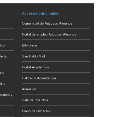
Accesos principales
Comunidad de Antiguos Alumnos
Portal de empleo Antiguos Alumnos
ico
Biblioteca
de la
San Pablo Mail
Portal Académico
nte
Calidad y Acreditación
ilia
Admisión
amante y
Sala de PRENSA
Plano de ubicación