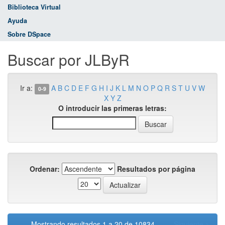
Biblioteca Virtual
Ayuda
Sobre DSpace
Buscar por JLByR
Ir a:
A
B
C
D
E
F
G
H
I
J
K
L
M
N
O
P
Q
R
S
T
U
V
W
0-9
X
Y
Z
O introducir las primeras letras:
Ordenar:
Resultados por página
Mostrando resultados 1 a 20 de 10834
Siguiente >