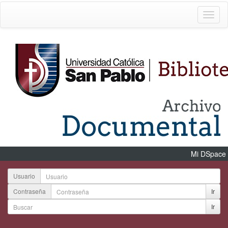
Mi DSpace
Usuario
Contraseña
Ir
Ir