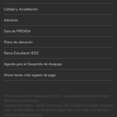
Calidad y Acreditación
Admisión
Sala de PRENSA
Plano de ubicación
Rama Estudiantil IEEE
Agenda para el Desarrollo de Arequipa
Ahora tienes más lugares de pago
Todos los Derechos Reservados 2016 © · Universidad Católica San Pablo |
Términos y Condiciones
Campus San Lázaro - Quinta Vivanco s/n, Urb. Campiña Paisajista, Arequipa
| Telf: +51 54 605630, +51 54 605600 anexo 200, 300 ó 390 | Escríbenos a:
institucional@ucsp.edu.pe