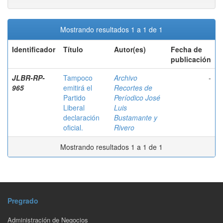
Mostrando resultados 1 a 1 de 1
Identificador
Título
Autor(es)
Fecha de
publicación
JLBR-RP-
Tampoco
Archivo
-
965
emitirá el
Recortes de
Partido
Períodico José
Liberal
Luis
declaración
Bustamante y
oficial.
Rivero
Mostrando resultados 1 a 1 de 1
Pregrado
Administración de Negocios