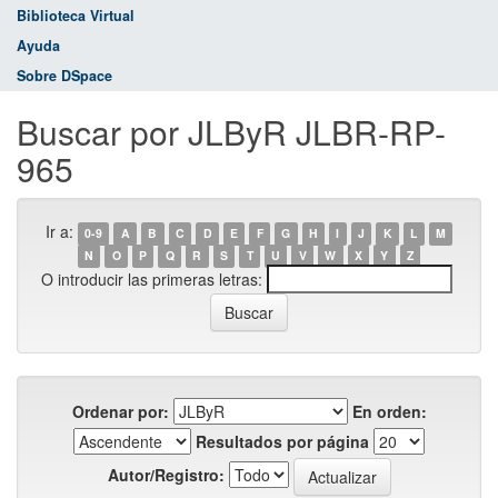
Biblioteca Virtual
Ayuda
Sobre DSpace
Buscar por JLByR JLBR-RP-
965
Ir a:
0-9
A
B
C
D
E
F
G
H
I
J
K
L
M
N
O
P
Q
R
S
T
U
V
W
X
Y
Z
O introducir las primeras letras:
Ordenar por:
En orden:
Resultados por página
Autor/Registro: