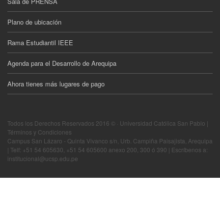
Sala de PRENSA
Plano de ubicación
Rama Estudiantil IEEE
Agenda para el Desarrollo de Arequipa
Ahora tienes más lugares de pago
Todos los Derechos Reservados 2016 © · Universidad Católica San Pablo |
Términos y Condiciones
Campus San Lázaro - Quinta Vivanco s/n, Urb. Campiña Paisajista, Arequipa
| Telf: +51 54 605630, +51 54 605600 anexo 200, 300 ó 390 | Escríbenos a:
institucional@ucsp.edu.pe