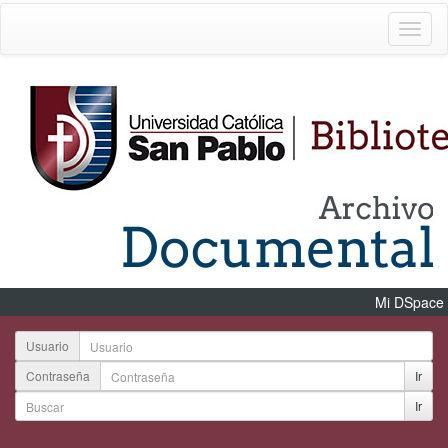
Mi DSpace
Usuario
Contraseña
Ir
Ir