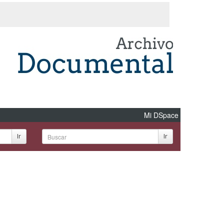
Mi DSpace
Ir
Ir