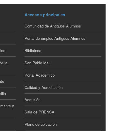
Accesos principales
Comunidad de Antiguos Alumnos
Portal de empleo Antiguos Alumnos
ico
Biblioteca
de la
San Pablo Mail
Portal Académico
nte
Calidad y Acreditación
ilia
Admisión
amante y
Sala de PRENSA
Plano de ubicación