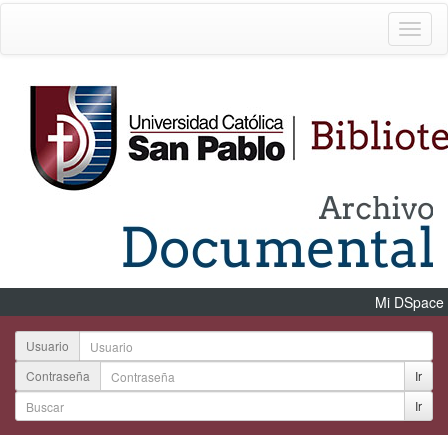
Mi DSpace
Usuario
Contraseña
Ir
Ir