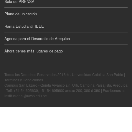
Sala de PRENSA
Plano de ubicación
Rama Estudiantil IEEE
Agenda para el Desarrollo de Arequipa
Ahora tienes más lugares de pago
Todos los Derechos Reservados 2016 © · Universidad Católica San Pablo |
Términos y Condiciones
Campus San Lázaro - Quinta Vivanco s/n, Urb. Campiña Paisajista, Arequipa
| Telf: +51 54 605630, +51 54 605600 anexo 200, 300 ó 390 | Escríbenos a:
institucional@ucsp.edu.pe