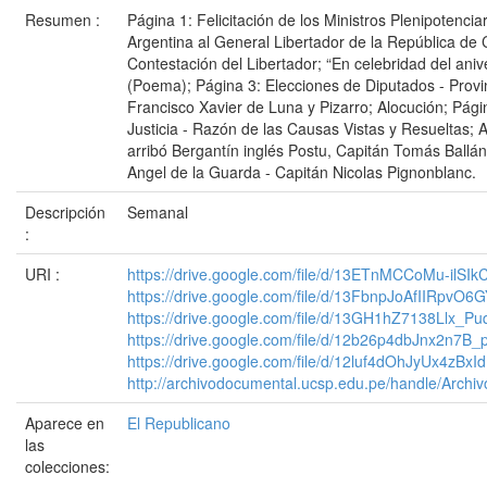
Resumen :
Página 1: Felicitación de los Ministros Plenipotencia
Argentina al General Libertador de la República de 
Contestación del Libertador; “En celebridad del aniv
(Poema); Página 3: Elecciones de Diputados - Provi
Francisco Xavier de Luna y Pizarro; Alocución; Pági
Justicia - Razón de las Causas Vistas y Resueltas; 
arribó Bergantín inglés Postu, Capitán Tomás Ballán
Angel de la Guarda - Capitán Nicolas Pignonblanc.
Descripción
Semanal
:
URI :
https://drive.google.com/file/d/13ETnMCCoMu-ilSI
https://drive.google.com/file/d/13FbnpJoAfIIRpv
https://drive.google.com/file/d/13GH1hZ7138Llx
https://drive.google.com/file/d/12b26p4dbJnx2n7B
https://drive.google.com/file/d/12luf4dOhJyUx4zB
http://archivodocumental.ucsp.edu.pe/handle/Archi
Aparece en
El Republicano
las
colecciones: