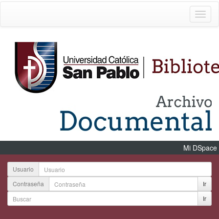
Mi DSpace
Usuario
Contraseña
Ir
Ir