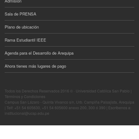
Admisión
Sala de PRENSA
Plano de ubicación
Rama Estudiantil IEEE
Agenda para el Desarrollo de Arequipa
Ahora tienes más lugares de pago
Todos los Derechos Reservados 2016 © · Universidad Católica San Pablo |
Términos y Condiciones
Campus San Lázaro - Quinta Vivanco s/n, Urb. Campiña Paisajista, Arequipa
| Telf: +51 54 605630, +51 54 605600 anexo 200, 300 ó 390 | Escríbenos a:
institucional@ucsp.edu.pe