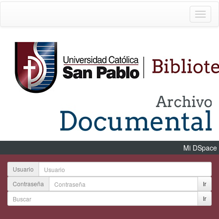
Mi DSpace
Usuario
Contraseña
Ir
Ir