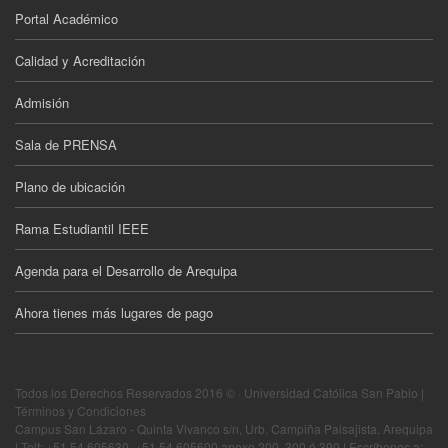
Portal Académico
Calidad y Acreditación
Admisión
Sala de PRENSA
Plano de ubicación
Rama Estudiantil IEEE
Agenda para el Desarrollo de Arequipa
Ahora tienes más lugares de pago
Todos los Derechos Reservados 2016 © · Universidad Católica San Pablo |
Términos y Condiciones
Campus San Lázaro - Quinta Vivanco s/n, Urb. Campiña Paisajista, Arequipa
| Telf: +51 54 605630, +51 54 605600 anexo 200, 300 ó 390 | Escríbenos a: