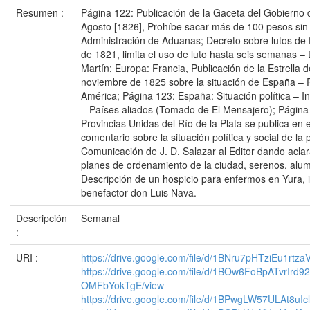
Resumen :
Página 122: Publicación de la Gaceta del Gobierno 
Agosto [1826], Prohíbe sacar más de 100 pesos sin
Administración de Aduanas; Decreto sobre lutos de 
de 1821, limita el uso de luto hasta seis semanas 
Martín; Europa: Francia, Publicación de la Estrella d
noviembre de 1825 sobre la situación de España –
América; Página 123: España: Situación política – 
– Países aliados (Tomado de El Mensajero); Página
Provincias Unidas del Río de la Plata se publica en 
comentario sobre la situación política y social de la 
Comunicación de J. D. Salazar al Editor dando aclar
planes de ordenamiento de la ciudad, serenos, alum
Descripción de un hospicio para enfermos en Yura, i
benefactor don Luis Nava.
Descripción
Semanal
:
URI :
https://drive.google.com/file/d/1BNru7pHTziEu1rtz
https://drive.google.com/file/d/1BOw6FoBpATvrIrd9
OMFbYokTgE/view
https://drive.google.com/file/d/1BPwgLW57ULAt8uI