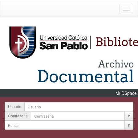
Mi DSpace
Usuario
Contraseña
Ir
Ir