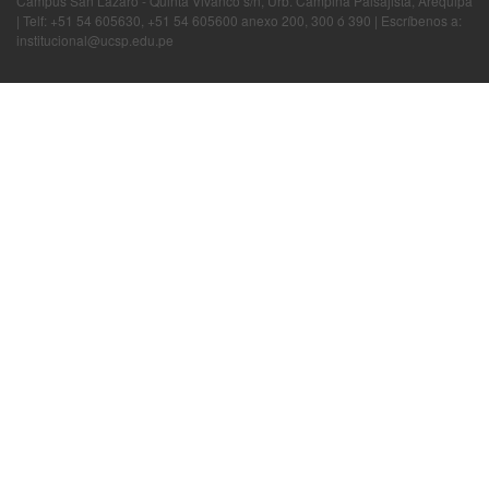
Campus San Lázaro - Quinta Vivanco s/n, Urb. Campiña Paisajista, Arequipa
| Telf: +51 54 605630, +51 54 605600 anexo 200, 300 ó 390 | Escríbenos a:
institucional@ucsp.edu.pe