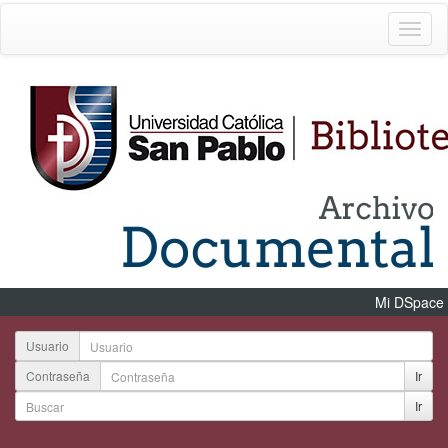
Mi DSpace
Usuario
Contraseña
Ir
Ir