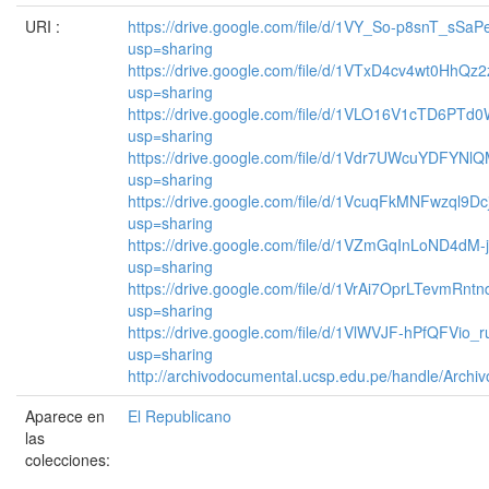
URI :
https://drive.google.com/file/d/1VY_So-p8snT_sSa
usp=sharing
https://drive.google.com/file/d/1VTxD4cv4wt0HhQ
usp=sharing
https://drive.google.com/file/d/1VLO16V1cTD6PT
usp=sharing
https://drive.google.com/file/d/1Vdr7UWcuYDFY
usp=sharing
https://drive.google.com/file/d/1VcuqFkMNFwzql9
usp=sharing
https://drive.google.com/file/d/1VZmGqInLoND4
usp=sharing
https://drive.google.com/file/d/1VrAi7OprLTevmR
usp=sharing
https://drive.google.com/file/d/1VlWVJF-hPfQFVio
usp=sharing
http://archivodocumental.ucsp.edu.pe/handle/Archi
Aparece en
El Republicano
las
colecciones: