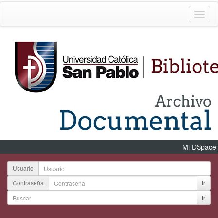
Mi DSpace
Usuario
Contraseña
Ir
Ir