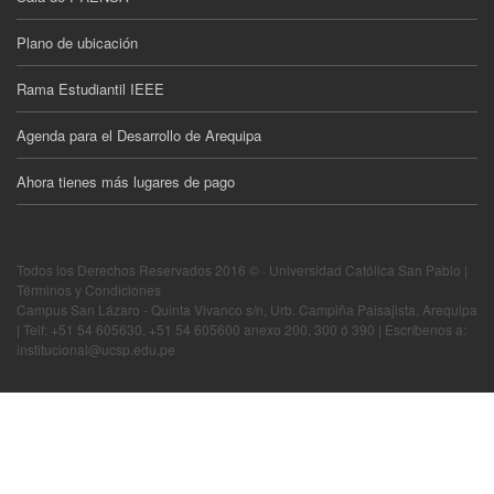
Plano de ubicación
Rama Estudiantil IEEE
Agenda para el Desarrollo de Arequipa
Ahora tienes más lugares de pago
Todos los Derechos Reservados 2016 © · Universidad Católica San Pablo |
Términos y Condiciones
Campus San Lázaro - Quinta Vivanco s/n, Urb. Campiña Paisajista, Arequipa
| Telf: +51 54 605630, +51 54 605600 anexo 200, 300 ó 390 | Escríbenos a:
institucional@ucsp.edu.pe