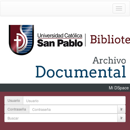
Mi DSpace
Usuario
Contraseña
Ir
Ir