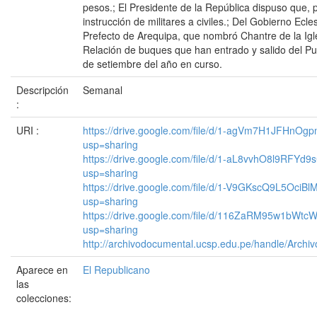
pesos.; El Presidente de la República dispuso que, 
instrucción de militares a civiles.; Del Gobierno Ecle
Prefecto de Arequipa, que nombró Chantre de la Igle
Relación de buques que han entrado y salido del Pue
de setiembre del año en curso.
Descripción
Semanal
:
URI :
https://drive.google.com/file/d/1-agVm7H1JFHn
usp=sharing
https://drive.google.com/file/d/1-aL8vvhO8l9RFY
usp=sharing
https://drive.google.com/file/d/1-V9GKscQ9L5OciBl
usp=sharing
https://drive.google.com/file/d/116ZaRM95w1bW
usp=sharing
http://archivodocumental.ucsp.edu.pe/handle/Archi
Aparece en
El Republicano
las
colecciones: