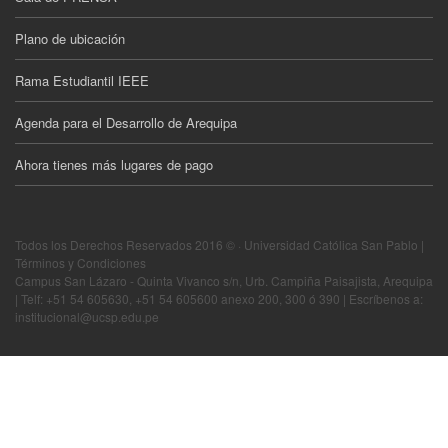
Plano de ubicación
Rama Estudiantil IEEE
Agenda para el Desarrollo de Arequipa
Ahora tienes más lugares de pago
Todos los Derechos Reservados 2016 © · Universidad Católica San Pablo |
Términos y Condiciones
Campus San Lázaro - Quinta Vivanco s/n, Urb. Campiña Paisajista, Arequipa
| Telf: +51 54 605630, +51 54 605600 anexo 200, 300 ó 390 | Escríbenos a:
institucional@ucsp.edu.pe