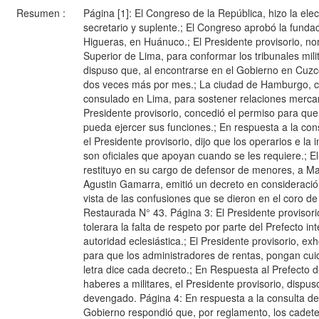
Resumen :
Página [1]: El Congreso de la República, hizo la ele
secretario y suplente.; El Congreso aprobó la fundac
Higueras, en Huánuco.; El Presidente provisorio, n
Superior de Lima, para conformar los tribunales mil
dispuso que, al encontrarse en el Gobierno en Cuzc
dos veces más por mes.; La ciudad de Hamburgo, c
consulado en Lima, para sostener relaciones mercan
Presidente provisorio, concedió el permiso para qu
pueda ejercer sus funciones.; En respuesta a la con
el Presidente provisorio, dijo que los operarios e l
son oficiales que apoyan cuando se les requiere.; El
restituyo en su cargo de defensor de menores, a M
Agustin Gamarra, emitió un decreto en consideración
vista de las confusiones que se dieron en el coro de 
Restaurada N° 43. Página 3: El Presidente provisori
tolerara la falta de respeto por parte del Prefecto in
autoridad eclesiástica.; El Presidente provisorio, ex
para que los administradores de rentas, pongan cuid
letra dice cada decreto.; En Respuesta al Prefecto 
haberes a militares, el Presidente provisorio, dispu
devengado. Página 4: En respuesta a la consulta del
Gobierno respondió que, por reglamento, los cadet