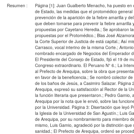
Resumen :
Página [1]: Juan Gualberto Menacho, ha puesto en c
de Estado, las medidas que el protomédico general
prevención de la aparición de la fiebre amarilla y d
que deben tomarse para prevenir la fiebre amarilla y
propuestas por Cayetano Heredia.; Se aprobaron l
propuestas por el Protomédico.; Blas José Alzamor
la Corte Superior de Justicia de está capital.; Así 
Carrasco, vocal interino de la misma Corte.; Antoni
nombrado encargado de Negocios del Emperador de 
El Presidente del Consejo de Estado, fijó el 19 de ma
Congreso extraordinario. El Peruano N° 6.; La Inten
al Prefecto de Arequipa, sobre la obra que present
en favor de la beneficencia.; Se nombró colector de
de los baños de Jesús, a Casimiro Salazar. Página 2
Arequipa, expresó su satisfacción al Rector de la U
la función literaria que presentaron.; Pedro Gamio, 
Arequipa por la nota que le envió, sobre las funcion
por la Universidad. Página 3: Disertación que leyó
la Iglesia de la Universidad de San Agustín.; Luis G
de Arequipa, por su nombramiento para miembro de 
mismo, Luis Gamio, agradeció por la distinción que s
sanidad.; El Prefecto de Arequipa, ordenó se proced