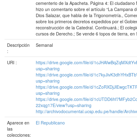
cementerio de la Apacheta. Página 4: El ciudadano
hizo un comentario sobre el artículo “La Campana 
Dios Salazar, que habla de la Trigonometría., Comen
sobre los primeros decretos expedidos por el Gobier
reconstrucción de la Catedral. Continuará.; El coleg
cursos de Derecho.; Se vende 6 topos de tierra, en
Descripción
Semanal
:
URI :
https://drive.google.com/file/d/1cJHAfwBqZqMXdt
usp=sharing
https://drive.google.com/file/d/1c7kyJivK3dhYHxB
usp=sharing
https://drive.google.com/file/d/1cZoRXDjJlEwgcTK
usp=sharing
https://drive.google.com/file/d/1cUTDD6hf7MFyb2
22xqg17E/view?usp=sharing
http://archivodocumental.ucsp.edu.pe/handle/Archi
Aparece en
El Republicano
las
colecciones: