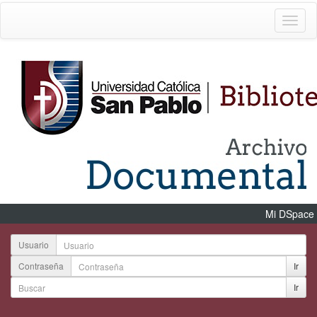
Mi DSpace
Usuario
Contraseña
Ir
Ir