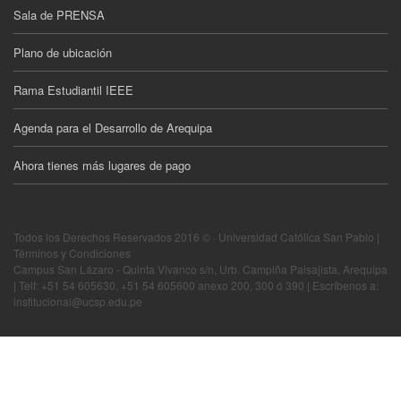
Sala de PRENSA
Plano de ubicación
Rama Estudiantil IEEE
Agenda para el Desarrollo de Arequipa
Ahora tienes más lugares de pago
Todos los Derechos Reservados 2016 © · Universidad Católica San Pablo |
Términos y Condiciones
Campus San Lázaro - Quinta Vivanco s/n, Urb. Campiña Paisajista, Arequipa
| Telf: +51 54 605630, +51 54 605600 anexo 200, 300 ó 390 | Escríbenos a:
institucional@ucsp.edu.pe