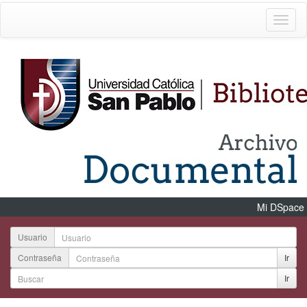
Mi DSpace
Usuario
Contraseña
Ir
Ir