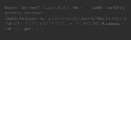
Todos los Derechos Reservados 2016 © · Universidad Católica San Pablo |
Términos y Condiciones
Campus San Lázaro - Quinta Vivanco s/n, Urb. Campiña Paisajista, Arequipa
| Telf: +51 54 605630, +51 54 605600 anexo 200, 300 ó 390 | Escríbenos a:
institucional@ucsp.edu.pe