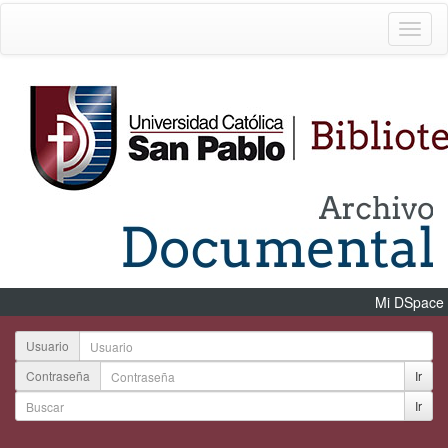
Mi DSpace
Usuario
Contraseña
Ir
Ir