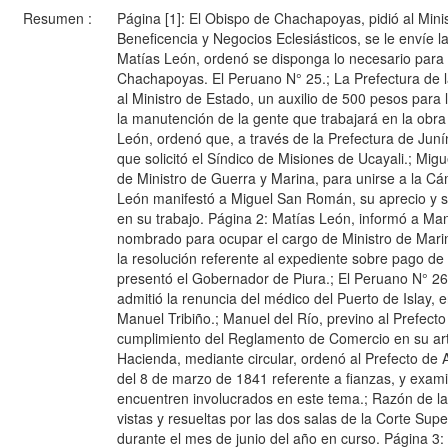
Resumen :
Página [1]: El Obispo de Chachapoyas, pidió al Minis
Beneficencia y Negocios Eclesiásticos, se le envíe l
Matías León, ordenó se disponga lo necesario para 
Chachapoyas. El Peruano N° 25.; La Prefectura de l
al Ministro de Estado, un auxilio de 500 pesos para
la manutención de la gente que trabajará en la obra
León, ordenó que, a través de la Prefectura de Juní
que solicitó el Síndico de Misiones de Ucayali.; Mi
de Ministro de Guerra y Marina, para unirse a la C
León manifestó a Miguel San Román, su aprecio y s
en su trabajo. Página 2: Matías León, informó a Ma
nombrado para ocupar el cargo de Ministro de Marin
la resolución referente al expediente sobre pago de 
presentó el Gobernador de Piura.; El Peruano N° 26.
admitió la renuncia del médico del Puerto de Islay,
Manuel Tribiño.; Manuel del Río, previno al Prefecto 
cumplimiento del Reglamento de Comercio en su artíc
Hacienda, mediante circular, ordenó al Prefecto de A
del 8 de marzo de 1841 referente a fianzas, y exam
encuentren involucrados en este tema.; Razón de las
vistas y resueltas por las dos salas de la Corte Supe
durante el mes de junio del año en curso. Página 3: