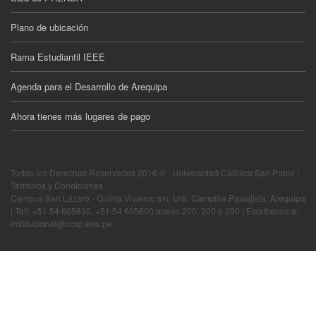
Plano de ubicación
Rama Estudiantil IEEE
Agenda para el Desarrollo de Arequipa
Ahora tienes más lugares de pago
Todos los Derechos Reservados 2016 © · Universidad Católica San Pablo |
Términos y Condiciones
Campus San Lázaro - Quinta Vivanco s/n, Urb. Campiña Paisajista, Arequipa
| Telf: +51 54 605630, +51 54 605600 anexo 200, 300 ó 390 | Escríbenos a:
institucional@ucsp.edu.pe