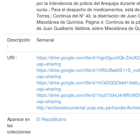
por la Intendencia de policía del Arequipa durante 
curso.; Para el despacho de medicamentos, está de 
Torres.; Continúa del N° 40, la disertación de Juan 
Miscelánea de Química. Página 4: Continúa de la pág
de Juan Gualberto Valdivia, sobre Miscelánea de Qu
Descripción
Semanal
:
URI :
https://drive.google.com/file/d/1hgnDguv5Qk-ZI4
usp=sharing
https://drive.google.com/file/d/1hR0LBw60E11S_ov
usp=sharing
https://drive.google.com/file/d/1hCkDQQOtw919
usp=sharing
https://drive.google.com/file/d/1hy2t7394J4rWf0
usp=sharing
http://archivodocumental.ucsp.edu.pe/handle/Archi
Aparece en
El Republicano
las
colecciones: