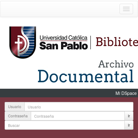
Mi DSpace
Usuario
Contraseña
Ir
Ir