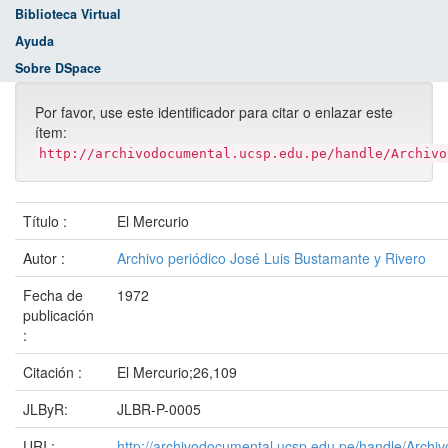
Biblioteca Virtual
Ayuda
Sobre DSpace
Por favor, use este identificador para citar o enlazar este
ítem:
http://archivodocumental.ucsp.edu.pe/handle/Archivo
Título :
El Mercurio
Autor :
Archivo periódico José Luis Bustamante y Rivero
Fecha de
1972
publicación
:
Citación :
El Mercurio;26,109
JLByR:
JLBR-P-0005
URI :
http://archivodocumental.ucsp.edu.pe/handle/Archi