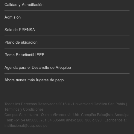
Calidad y Acreditación
Admisión
Sala de PRENSA
Plano de ubicación
Rama Estudiantil IEEE
Agenda para el Desarrollo de Arequipa
Ahora tienes más lugares de pago
Todos los Derechos Reservados 2016 © · Universidad Católica San Pablo |
Términos y Condiciones
Campus San Lázaro - Quinta Vivanco s/n, Urb. Campiña Paisajista, Arequipa
| Telf: +51 54 605630, +51 54 605600 anexo 200, 300 ó 390 | Escríbenos a:
institucional@ucsp.edu.pe