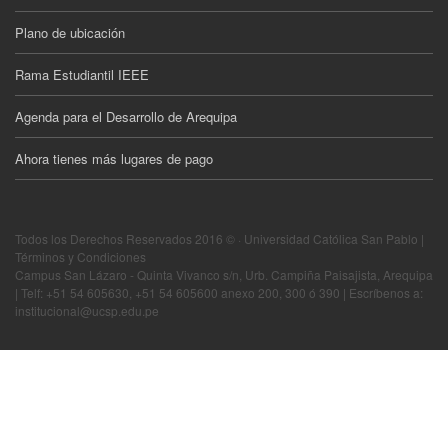
Plano de ubicación
Rama Estudiantil IEEE
Agenda para el Desarrollo de Arequipa
Ahora tienes más lugares de pago
Todos los Derechos Reservados 2016 © · Universidad Católica San Pablo |
Términos y Condiciones
Campus San Lázaro - Quinta Vivanco s/n, Urb. Campiña Paisajista, Arequipa
| Telf: +51 54 605630, +51 54 605600 anexo 200, 300 ó 390 | Escríbenos a:
institucional@ucsp.edu.pe