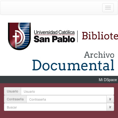
Mi DSpace
Usuario
Contraseña
Ir
Ir