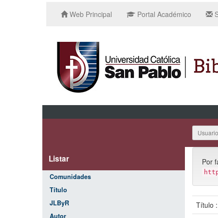
Web Principal
Portal Académico
S
Usuari
Listar
Por f
htt
Comunidades
Título
JLByR
Título 
Autor