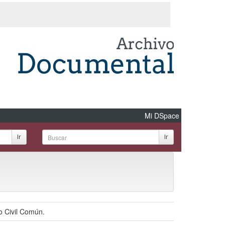
Mi DSpace
Ir
Ir
o Civil Común.