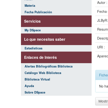
Autor 
Materia
Fecha 
Fecha Publicación
JLByR
Servicios
Resum
My DSpace
Descri
Lo que necesitas saber
URI :
Estadísticas
Aparec
Enlaces de Interés
Alertas Bibliográficas Biblioteca
Catálogo Web Biblioteca
Fiche
Biblioteca Virtual
Ayuda
No ha
Sobre DSpace
Mostra