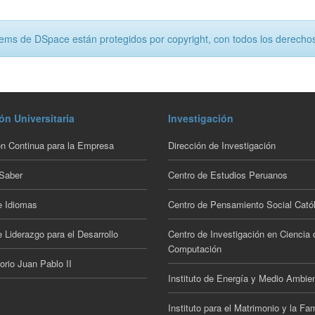
tems de DSpace están protegidos por copyright, con todos los derechos
ón Universitaria
Investigación
n Continua para la Empresa
Dirección de Investigación
 Saber
Centro de Estudios Peruanos
e Idiomas
Centro de Pensamiento Social Catól
 Liderazgo para el Desarrollo
Centro de Investigación en Ciencia 
Computación
orio Juan Pablo II
Instituto de Energía y Medio Ambie
Instituto para el Matrimonio y la Fam