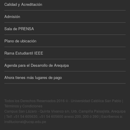
Calidad y Acreditación
Admisión
Sala de PRENSA
Plano de ubicación
Rama Estudiantil IEEE
Agenda para el Desarrollo de Arequipa
Ahora tienes más lugares de pago
Todos los Derechos Reservados 2016 © · Universidad Católica San Pablo |
Términos y Condiciones
Campus San Lázaro - Quinta Vivanco s/n, Urb. Campiña Paisajista, Arequipa
| Telf: +51 54 605630, +51 54 605600 anexo 200, 300 ó 390 | Escríbenos a:
institucional@ucsp.edu.pe