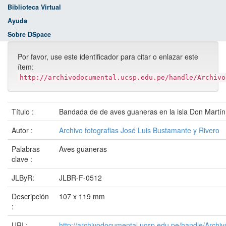
Biblioteca Virtual
Ayuda
Sobre DSpace
Por favor, use este identificador para citar o enlazar este
ítem:
http://archivodocumental.ucsp.edu.pe/handle/Archivo
Título :
Bandada de de aves guaneras en la isla Don Martín
Autor :
Archivo fotografias José Luis Bustamante y Rivero
Palabras
Aves guaneras
clave :
JLByR:
JLBR-F-0512
Descripción
107 x 119 mm
:
URI :
http://archivodocumental.ucsp.edu.pe/handle/Archi