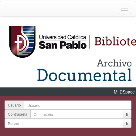
Mi DSpace
Usuario
Contraseña
Ir
Ir