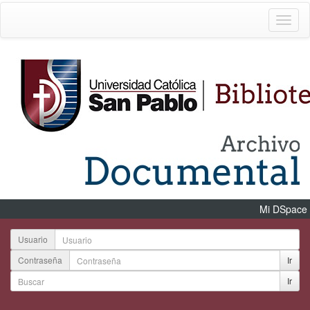
Mi DSpace
Usuario
Contraseña
Ir
Ir