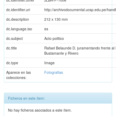
dc.identifier.other
JLBR-F-1006
dc.identifier.uri
http://archivodocumental.ucsp.edu.pe/hand
dc.description
212 x 130 mm
dc.language.iso
es
dc.subject
Acto politico
dc.title
Rafael Belaunde D. juramentando frente al 
Bustamante y Rivero
dc.type
Image
Aparece en las
Fotografias
colecciones:
Ficheros en este ítem:
No hay ficheros asociados a este ítem.