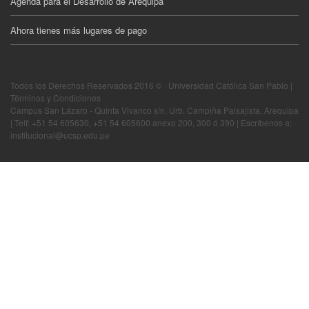
Agenda para el Desarrollo de Arequipa
Ahora tienes más lugares de pago
Todos los Derechos Reservados 2016 © · Universidad Católica San Pablo |
Términos y Condiciones
Campus San Lázaro - Quinta Vivanco s/n, Urb. Campiña Paisajista, Arequipa
| Telf: +51 54 605630, +51 54 605600 anexo 200, 300 ó 390 | Escríbenos a:
institucional@ucsp.edu.pe