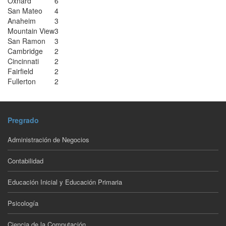
Oxnard
6
San Mateo
4
Anaheim
3
Mountain View
3
San Ramon
3
Cambridge
2
Cincinnati
2
Fairfield
2
Fullerton
2
Pregrado
Administración de Negocios
Contabilidad
Educación Inicial y Educación Primaria
Psicología
Ciencia de la Computación