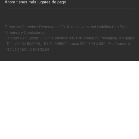
Ahora tienes más lugares de pago
Todos los Derechos Reservados 2016 © · Universidad Católica San Pablo |
Términos y Condiciones
Campus San Lázaro - Quinta Vivanco s/n, Urb. Campiña Paisajista, Arequipa
| Telf: +51 54 605630, +51 54 605600 anexo 200, 300 ó 390 | Escríbenos a:
institucional@ucsp.edu.pe