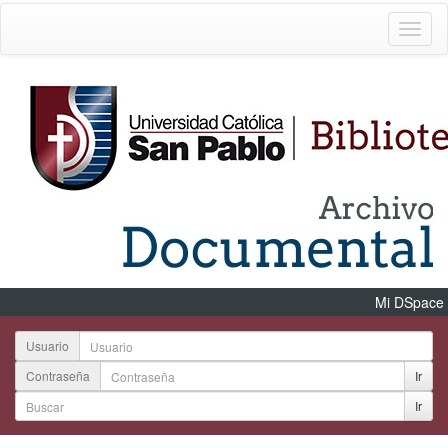
Mi DSpace
Usuario
Contraseña
Ir
Ir