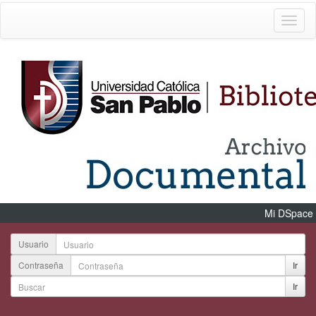
Mi DSpace
Usuario
Contraseña
Ir
Ir