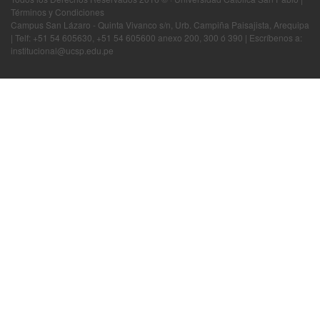
Términos y Condiciones
Campus San Lázaro - Quinta Vivanco s/n, Urb. Campiña Paisajista, Arequipa
| Telf: +51 54 605630, +51 54 605600 anexo 200, 300 ó 390 | Escríbenos a:
institucional@ucsp.edu.pe