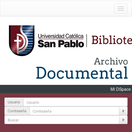
Mi DSpace
Usuario
Contraseña
Ir
Ir