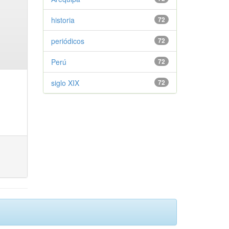
historia
72
periódicos
72
Perú
72
siglo XIX
72