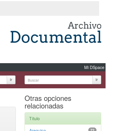
Mi DSpace
Ir
Ir
Otras opciones
relacionadas
Título
Arequipa
72