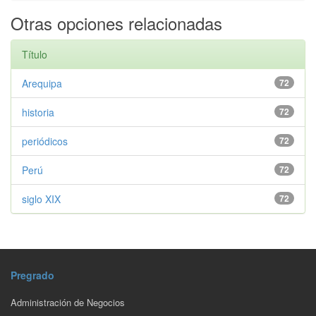
Otras opciones relacionadas
Título
Arequipa
72
historia
72
periódicos
72
Perú
72
siglo XIX
72
Pregrado
Administración de Negocios