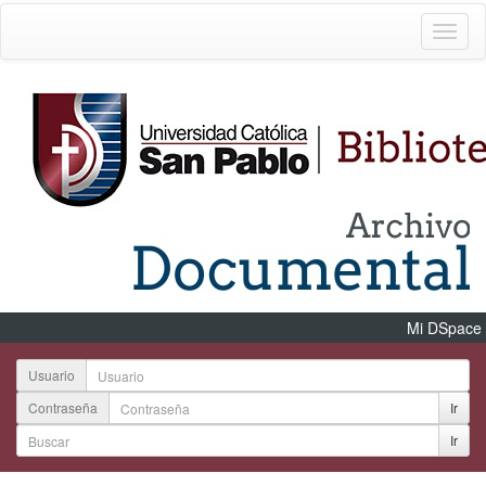
Mi DSpace
Usuario
Contraseña
Ir
Ir