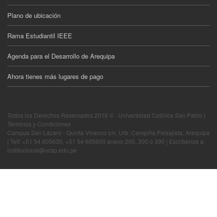
Plano de ubicación
Rama Estudiantil IEEE
Agenda para el Desarrollo de Arequipa
Ahora tienes más lugares de pago
Todos los Derechos Reservados 2016 © · Universidad Católica San Pablo |
Términos y Condiciones
Campus San Lázaro - Quinta Vivanco s/n, Urb. Campiña Paisajista, Arequipa
| Telf: +51 54 605630, +51 54 605600 anexo 200, 300 ó 390 | Escríbenos a:
institucional@ucsp.edu.pe