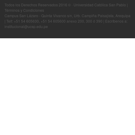
Todos los Derechos Reservados 2016 © · Universidad Católica San Pablo |
Términos y Condiciones
Campus San Lázaro - Quinta Vivanco s/n, Urb. Campiña Paisajista, Arequipa
| Telf: +51 54 605630, +51 54 605600 anexo 200, 300 ó 390 | Escríbenos a:
institucional@ucsp.edu.pe