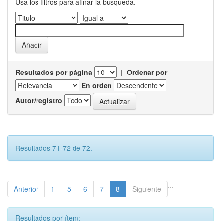
Usa los filtros para afinar la busqueda.
Resultados por página
|
Ordenar por
En orden
Autor/registro
Resultados 71-72 de 72.
...
Anterior
1
5
6
7
8
Siguiente
Resultados por ítem: