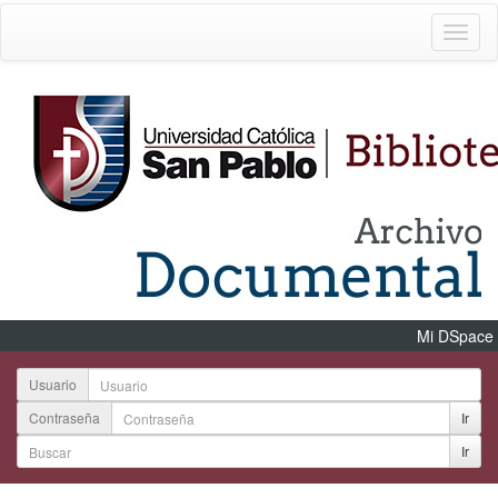
Mi DSpace
Usuario
Contraseña
Ir
Ir