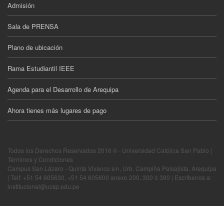
Admisión
Sala de PRENSA
Plano de ubicación
Rama Estudiantil IEEE
Agenda para el Desarrollo de Arequipa
Ahora tienes más lugares de pago
Todos los Derechos Reservados 2016 © · Universidad Católica San Pablo |
Términos y Condiciones
Campus San Lázaro - Quinta Vivanco s/n, Urb. Campiña Paisajista, Arequipa
| Telf: +51 54 605630, +51 54 605600 anexo 200, 300 ó 390 | Escríbenos a:
institucional@ucsp.edu.pe