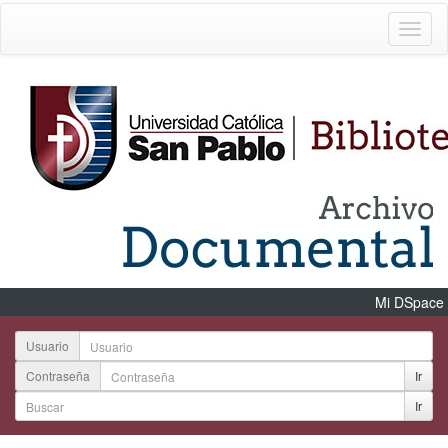
Mi DSpace
Usuario
Contraseña
Ir
Ir