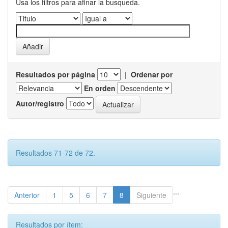
Usa los filtros para afinar la busqueda.
Resultados por página
|
Ordenar por
En orden
Autor/registro
Resultados 71-72 de 72.
...
Anterior
1
5
6
7
8
Siguiente
Resultados por ítem: