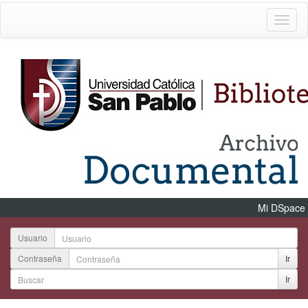
Mi DSpace
Usuario
Contraseña
Ir
Ir