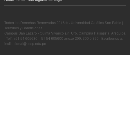
Todos los Derechos Reservados 2016 © · Universidad Católica San Pablo |
Términos y Condiciones
Campus San Lázaro - Quinta Vivanco s/n, Urb. Campiña Paisajista, Arequipa
| Telf: +51 54 605630, +51 54 605600 anexo 200, 300 ó 390 | Escríbenos a:
institucional@ucsp.edu.pe