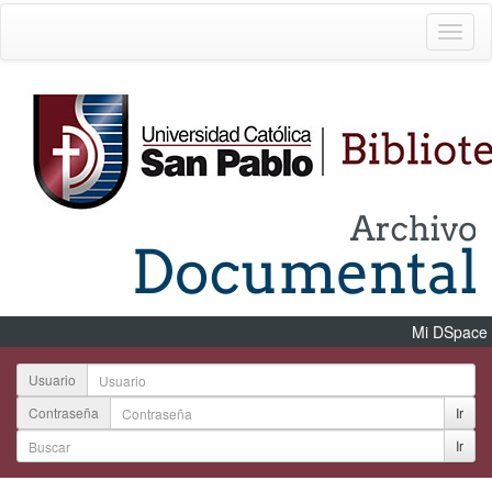
Mi DSpace
Usuario
Contraseña
Ir
Ir