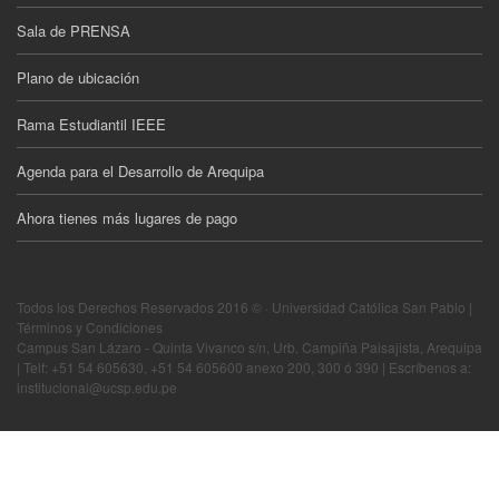
Sala de PRENSA
Plano de ubicación
Rama Estudiantil IEEE
Agenda para el Desarrollo de Arequipa
Ahora tienes más lugares de pago
Todos los Derechos Reservados 2016 © · Universidad Católica San Pablo |
Términos y Condiciones
Campus San Lázaro - Quinta Vivanco s/n, Urb. Campiña Paisajista, Arequipa
| Telf: +51 54 605630, +51 54 605600 anexo 200, 300 ó 390 | Escríbenos a:
institucional@ucsp.edu.pe