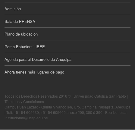
Admisión
Sala de PRENSA
Plano de ubicación
Rama Estudiantil IEEE
Agenda para el Desarrollo de Arequipa
Ahora tienes más lugares de pago
Todos los Derechos Reservados 2016 © · Universidad Católica San Pablo |
Términos y Condiciones
Campus San Lázaro - Quinta Vivanco s/n, Urb. Campiña Paisajista, Arequipa
| Telf: +51 54 605630, +51 54 605600 anexo 200, 300 ó 390 | Escríbenos a:
institucional@ucsp.edu.pe