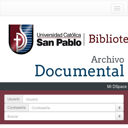
Mi DSpace
Usuario
Contraseña
Ir
Ir