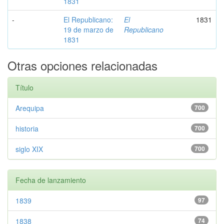
1831
-
El Republicano:
El
1831
19 de marzo de
Republicano
1831
Otras opciones relacionadas
Título
Arequipa
700
historia
700
siglo XIX
700
Fecha de lanzamiento
1839
97
1838
74