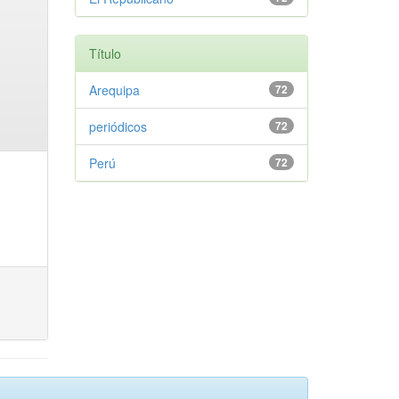
Título
Arequipa
72
periódicos
72
Perú
72