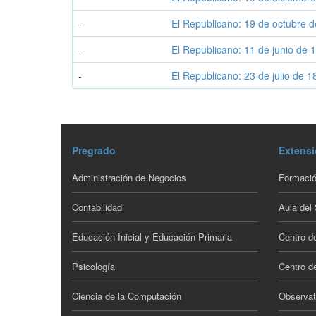
-
El Republicano: 19 de octubre 
-
El Republicano: 11 de junio de 
-
El Republicano: 23 de julio de 
Pregrado
Extensi
Administración de Negocios
Formació
Contabilidad
Aula del
Educación Inicial y Educación Primaria
Centro d
Psicología
Centro de
Ciencia de la Computación
Observat