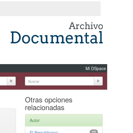
Mi DSpace
Ir
Ir
Otras opciones
relacionadas
Autor
El Republicano
72