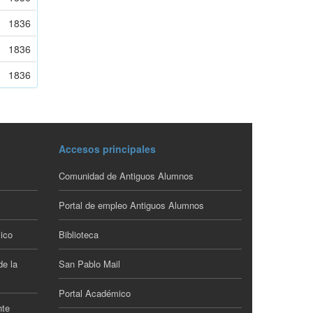
1836
1836
1836
Accesos principales
Comunidad de Antiguos Alumnos
Portal de empleo Antiguos Alumnos
ico
Biblioteca
de la
San Pablo Mail
Portal Académico
nte