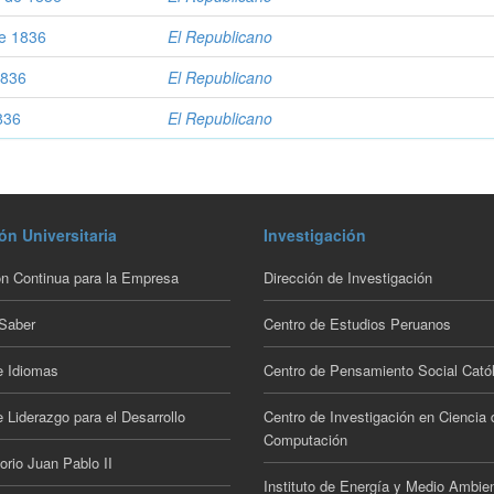
de 1836
El Republicano
1836
El Republicano
1836
El Republicano
ón Universitaria
Investigación
n Continua para la Empresa
Dirección de Investigación
 Saber
Centro de Estudios Peruanos
e Idiomas
Centro de Pensamiento Social Catól
 Liderazgo para el Desarrollo
Centro de Investigación en Ciencia 
Computación
orio Juan Pablo II
Instituto de Energía y Medio Ambie