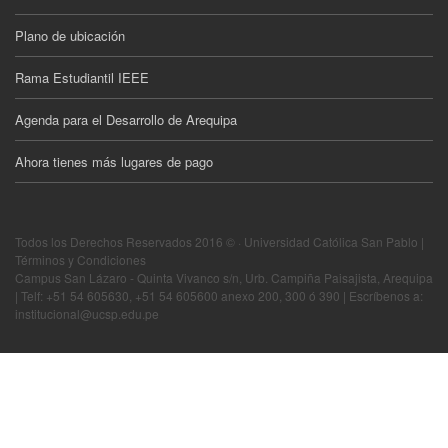
Plano de ubicación
Rama Estudiantil IEEE
Agenda para el Desarrollo de Arequipa
Ahora tienes más lugares de pago
Todos los Derechos Reservados 2016 © · Universidad Católica San Pablo |
Términos y Condiciones
Campus San Lázaro - Quinta Vivanco s/n, Urb. Campiña Paisajista, Arequipa
| Telf: +51 54 605630, +51 54 605600 anexo 200, 300 ó 390 | Escríbenos a:
institucional@ucsp.edu.pe