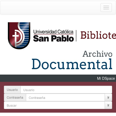
Mi DSpace
Usuario
Contraseña
Ir
Ir