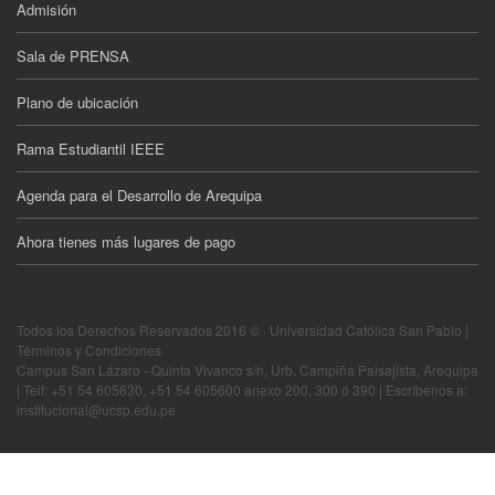
Admisión
Sala de PRENSA
Plano de ubicación
Rama Estudiantil IEEE
Agenda para el Desarrollo de Arequipa
Ahora tienes más lugares de pago
Todos los Derechos Reservados 2016 © · Universidad Católica San Pablo |
Términos y Condiciones
Campus San Lázaro - Quinta Vivanco s/n, Urb. Campiña Paisajista, Arequipa
| Telf: +51 54 605630, +51 54 605600 anexo 200, 300 ó 390 | Escríbenos a:
institucional@ucsp.edu.pe