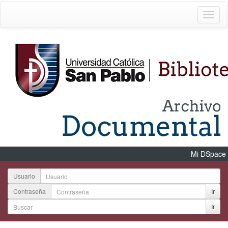
Mi DSpace
Usuario
Contraseña
Ir
Ir