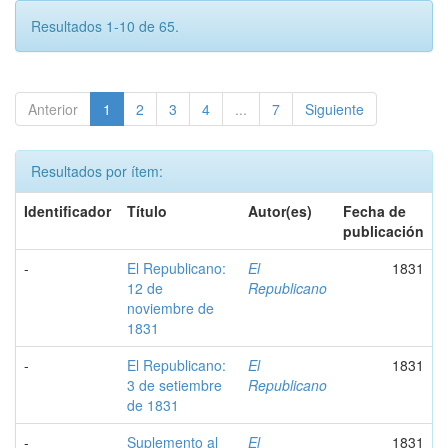
Resultados 1-10 de 65.
Anterior
1
2
3
4
...
7
Siguiente
Resultados por ítem:
Identificador
Título
Autor(es)
Fecha de
publicación
-
El Republicano:
El
1831
12 de
Republicano
noviembre de
1831
-
El Republicano:
El
1831
3 de setiembre
Republicano
de 1831
-
Suplemento al
El
1831