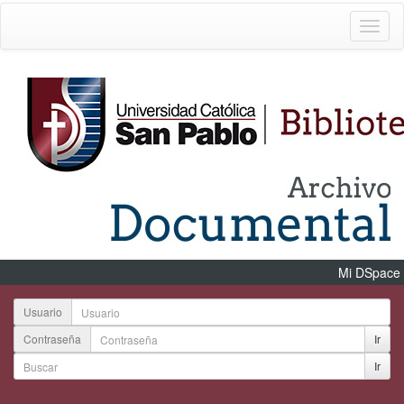
Mi DSpace
Usuario
Contraseña
Ir
Ir