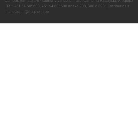
Campus San Lázaro - Quinta Vivanco s/n, Urb. Campiña Paisajista, Arequipa
| Telf: +51 54 605630, +51 54 605600 anexo 200, 300 ó 390 | Escríbenos a:
institucional@ucsp.edu.pe