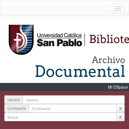
Mi DSpace
Usuario
Contraseña
Ir
Ir