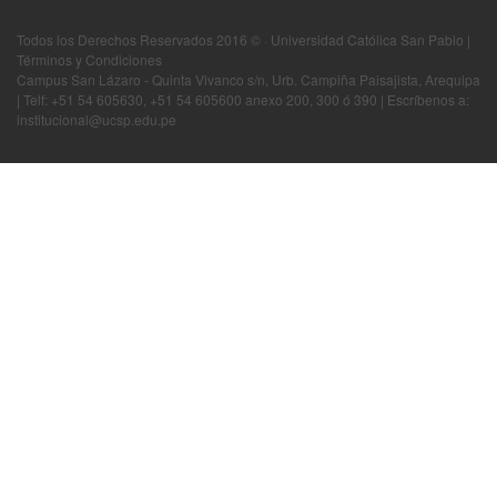
Todos los Derechos Reservados 2016 © · Universidad Católica San Pablo |
Términos y Condiciones
Campus San Lázaro - Quinta Vivanco s/n, Urb. Campiña Paisajista, Arequipa
| Telf: +51 54 605630, +51 54 605600 anexo 200, 300 ó 390 | Escríbenos a:
institucional@ucsp.edu.pe