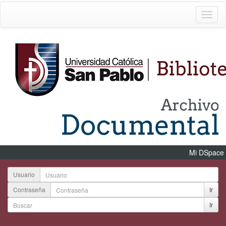
Mi DSpace
Usuario
Contraseña
Ir
Ir