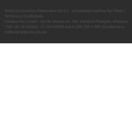
Todos los Derechos Reservados 2016 © · Universidad Católica San Pablo |
Términos y Condiciones
Campus San Lázaro - Quinta Vivanco s/n, Urb. Campiña Paisajista, Arequipa
| Telf: +51 54 605630, +51 54 605600 anexo 200, 300 ó 390 | Escríbenos a:
institucional@ucsp.edu.pe