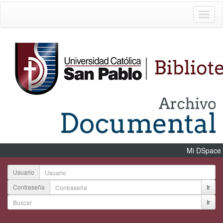
Mi DSpace
Usuario
Contraseña
Ir
Ir