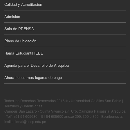
Calidad y Acreditación
Admisión
Sala de PRENSA
Plano de ubicación
Rama Estudiantil IEEE
Agenda para el Desarrollo de Arequipa
Ahora tienes más lugares de pago
Todos los Derechos Reservados 2016 © · Universidad Católica San Pablo |
Términos y Condiciones
Campus San Lázaro - Quinta Vivanco s/n, Urb. Campiña Paisajista, Arequipa
| Telf: +51 54 605630, +51 54 605600 anexo 200, 300 ó 390 | Escríbenos a:
institucional@ucsp.edu.pe