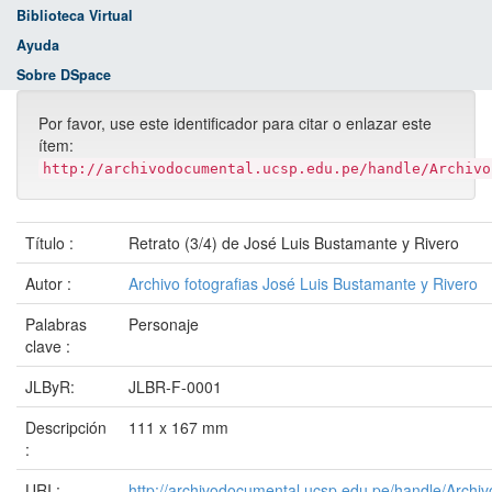
Biblioteca Virtual
Ayuda
Sobre DSpace
Por favor, use este identificador para citar o enlazar este
ítem:
http://archivodocumental.ucsp.edu.pe/handle/Archivo
Título :
Retrato (3/4) de José Luis Bustamante y Rivero
Autor :
Archivo fotografias José Luis Bustamante y Rivero
Palabras
Personaje
clave :
JLByR:
JLBR-F-0001
Descripción
111 x 167 mm
:
URI :
http://archivodocumental.ucsp.edu.pe/handle/Archi