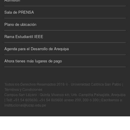
Sala de PRENSA
Plano de ubicación
Rama Estudiantil IEEE
Agenda para el Desarrollo de Arequipa
Ahora tienes más lugares de pago
Todos los Derechos Reservados 2016 © · Universidad Católica San Pablo |
Términos y Condiciones
Campus San Lázaro - Quinta Vivanco s/n, Urb. Campiña Paisajista, Arequipa
| Telf: +51 54 605630, +51 54 605600 anexo 200, 300 ó 390 | Escríbenos a:
institucional@ucsp.edu.pe