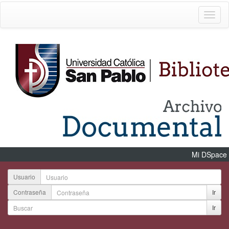
Mi DSpace
Usuario
Contraseña
Ir
Ir