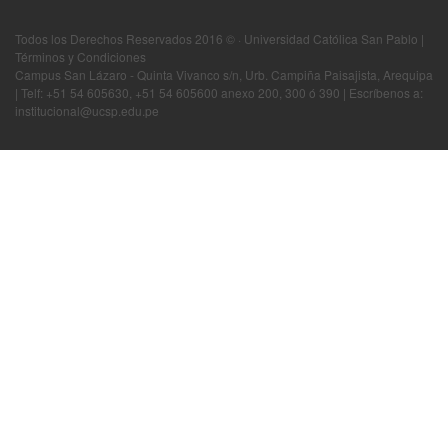
Todos los Derechos Reservados 2016 © · Universidad Católica San Pablo |
Términos y Condiciones
Campus San Lázaro - Quinta Vivanco s/n, Urb. Campiña Paisajista, Arequipa
| Telf: +51 54 605630, +51 54 605600 anexo 200, 300 ó 390 | Escríbenos a:
institucional@ucsp.edu.pe