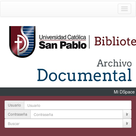
Mi DSpace
Usuario
Contraseña
Ir
Ir