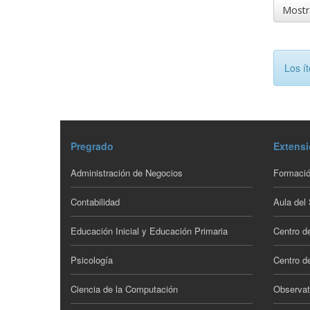
Mostra
Los í
Pregrado
Extensi
Administración de Negocios
Formació
Contabilidad
Aula del
Educación Inicial y Educación Primaria
Centro d
Psicología
Centro de
Ciencia de la Computación
Observat