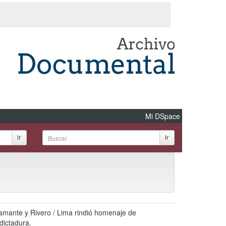
Mi DSpace
Ir
Ir
stamante y Rivero / Lima rindió homenaje de
dictadura.