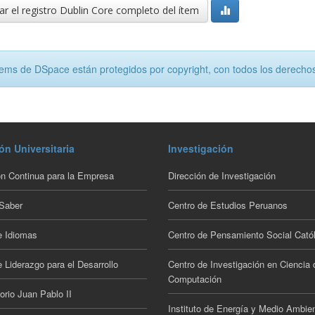
r el registro Dublin Core completo del ítem
tems de DSpace están protegidos por copyright, con todos los derechos
ón Universitaria
Investigación
n Continua para la Empresa
Dirección de Investigación
 Saber
Centro de Estudios Peruanos
e Idiomas
Centro de Pensamiento Social Catól
 Liderazgo para el Desarrollo
Centro de Investigación en Ciencia 
Computación
orio Juan Pablo II
Instituto de Energía y Medio Ambie