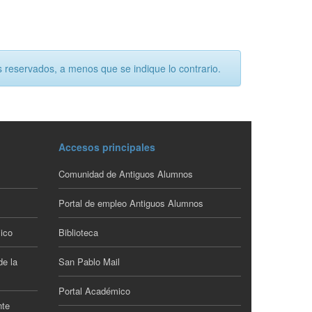
 reservados, a menos que se indique lo contrario.
Accesos principales
Comunidad de Antiguos Alumnos
Portal de empleo Antiguos Alumnos
ico
Biblioteca
de la
San Pablo Mail
Portal Académico
nte