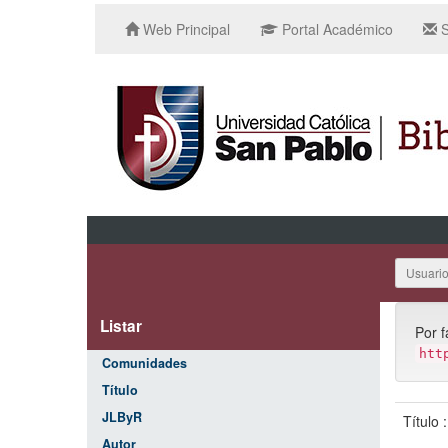
Web Principal
Portal Académico
S
Usuari
Listar
Por f
htt
Comunidades
Título
JLByR
Título 
Autor