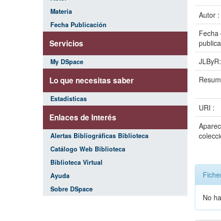
Materia
Autor 
Fecha Publicación
Fecha 
Servicios
publica
JLByR
My DSpace
Resum
Lo que necesitas saber
Estadísticas
URI :
Enlaces de Interés
Aparec
colecci
Alertas Bibliográficas Biblioteca
Catálogo Web Biblioteca
Biblioteca Virtual
Fiche
Ayuda
Sobre DSpace
No ha