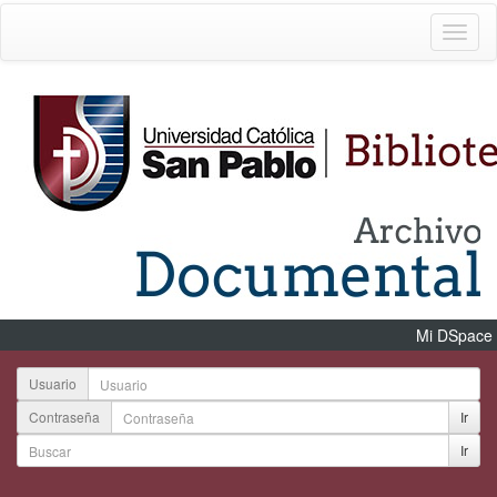
Mi DSpace
Usuario
Contraseña
Ir
Ir