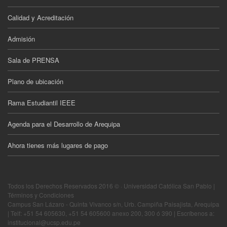
Calidad y Acreditación
Admisión
Sala de PRENSA
Plano de ubicación
Rama Estudiantil IEEE
Agenda para el Desarrollo de Arequipa
Ahora tienes más lugares de pago
Todos los Derechos Reservados 2016 © · Universidad Católica San Pablo |
Términos y Condiciones
Campus San Lázaro - Quinta Vivanco s/n, Urb. Campiña Paisajista, Arequipa
| Telf: +51 54 605630, +51 54 605600 anexo 200, 300 ó 390 | Escríbenos a:
institucional@ucsp.edu.pe