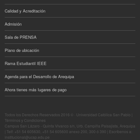
Calidad y Acreditación
Admisión
Sala de PRENSA
Plano de ubicación
Rama Estudiantil IEEE
Agenda para el Desarrollo de Arequipa
Ahora tienes más lugares de pago
Todos los Derechos Reservados 2016 © · Universidad Católica San Pablo |
Términos y Condiciones
Campus San Lázaro - Quinta Vivanco s/n, Urb. Campiña Paisajista, Arequipa
| Telf: +51 54 605630, +51 54 605600 anexo 200, 300 ó 390 | Escríbenos a:
institucional@ucsp.edu.pe