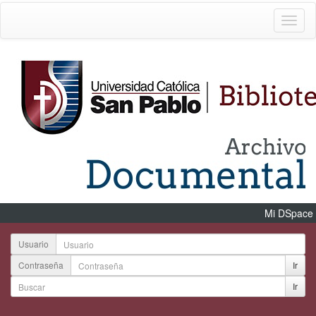
Mi DSpace
Usuario
Contraseña
Ir
Ir