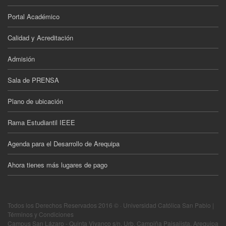
Portal Académico
Calidad y Acreditación
Admisión
Sala de PRENSA
Plano de ubicación
Rama Estudiantil IEEE
Agenda para el Desarrollo de Arequipa
Ahora tienes más lugares de pago
Todos los Derechos Reservados 2016 © · Universidad Católica San Pablo |
Términos y Condiciones
Campus San Lázaro - Quinta Vivanco s/n, Urb. Campiña Paisajista, Arequipa