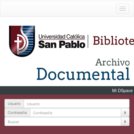
Mi DSpace
Usuario
Contraseña
Ir
Ir