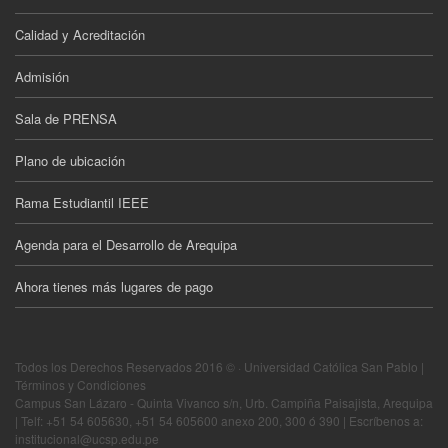
Calidad y Acreditación
Admisión
Sala de PRENSA
Plano de ubicación
Rama Estudiantil IEEE
Agenda para el Desarrollo de Arequipa
Ahora tienes más lugares de pago
Todos los Derechos Reservados 2016 © · Universidad Católica San Pablo |
Términos y Condiciones
Campus San Lázaro - Quinta Vivanco s/n, Urb. Campiña Paisajista, Arequipa
| Telf: +51 54 605630, +51 54 605600 anexo 200, 300 ó 390 | Escríbenos a:
institucional@ucsp.edu.pe