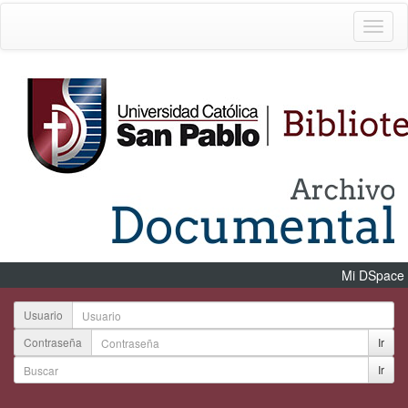
Mi DSpace
Usuario
Contraseña
Ir
Ir