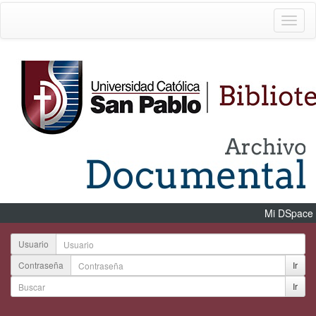
Mi DSpace
Usuario
Contraseña
Ir
Ir