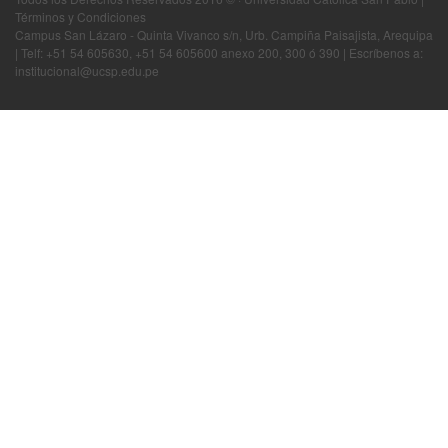
Términos y Condiciones
Campus San Lázaro - Quinta Vivanco s/n, Urb. Campiña Paisajista, Arequipa
| Telf: +51 54 605630, +51 54 605600 anexo 200, 300 ó 390 | Escríbenos a:
institucional@ucsp.edu.pe